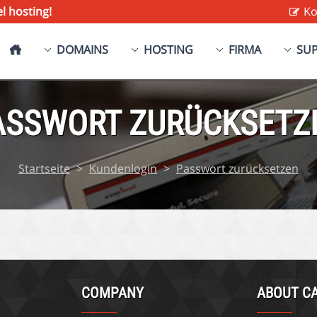
l hosting!
Ko
DOMAINS
HOSTING
FIRMA
SU
ASSWORT ZURÜCKSETZ
Startseite
>
Kundenlogin
>
Passwort zurücksetzen
COMPANY
ABOUT CA