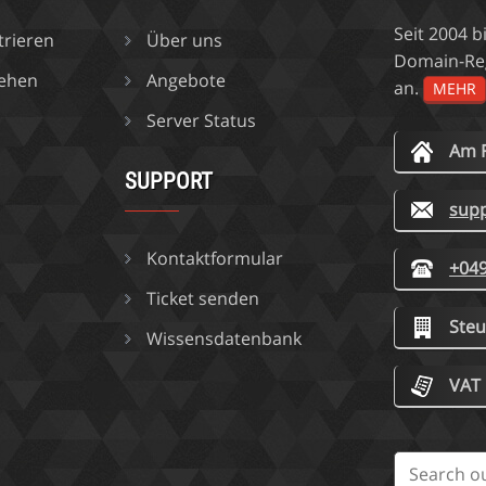
Seit 2004 
trieren
Über uns
Domain-Reg
iehen
Angebote
an.
MEHR
Server Status
Am F
SUPPORT
sup
Kontaktformular
+049
Ticket senden
Steu
Wissensdatenbank
VAT